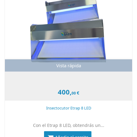
Vista rápida
400,
€
00
Insectocutor Etrap 8 LED
Con el Etrap 8 LED, obtendrás un...