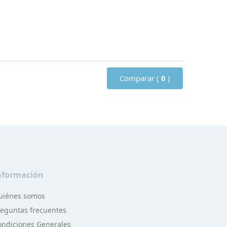
Comparar (
0
)
nformación
uiénes somos
reguntas frecuentes
ondiciones Generales