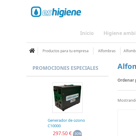
Inicio
Higiene ambi
Productos para tu empresa
Alfombras
Alfomb
Alfo
PROMOCIONES ESPECIALES
Ordenar 
Mostrando 
Generador de ozono
C10000
297.50 €
-30%