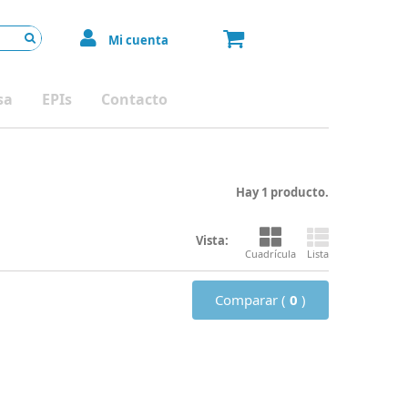
Mi cuenta
sa
EPIs
Contacto
Hay 1 producto.
Vista:
Cuadrícula
Lista
Comparar (
0
)