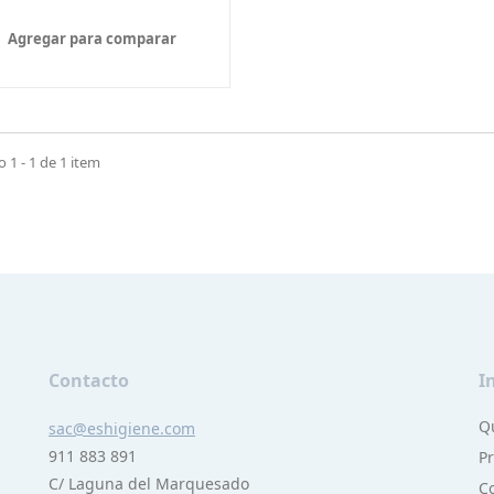
Agregar para comparar
1 - 1 de 1 item
Contacto
I
Q
sac@eshigiene.com
911 883 891
P
C/ Laguna del Marquesado
C