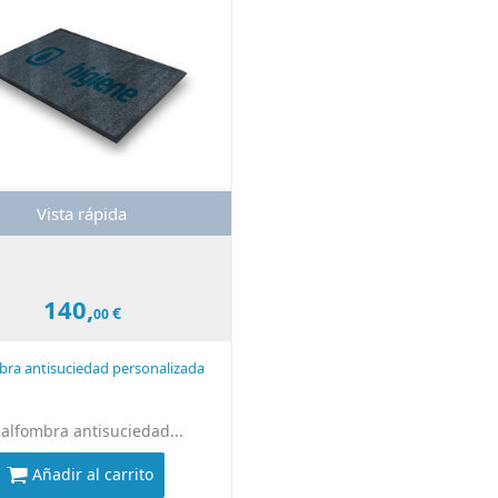
Vista rápida
140,
€
00
bra antisuciedad personalizada
 alfombra antisuciedad...
Añadir al carrito