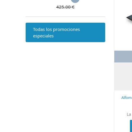
425.00 €
Todas los promociones
especiales
Alfom
La