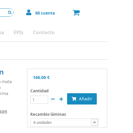
Mi cuenta
sa
EPIs
Contacto
on
166.00
€
o mata
o
Cantidad
orma
Añadir
 con
Recambio láminas
6 unidades