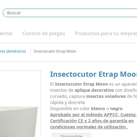
ental
Control de plagas
Productos para tu empre
ores domésticos
Insectocutor Etrap Moon
Insectocutor Etrap Mo
El
Insectocutor Etrap Moon
es un aparat
insectos de
aplique decorativo
con diseñ
curvado, captura
insectos voladores
de f
rápida y discreta.
Disponible en color
blanco
o
negro
Aprobado por el método APPCC, Cuenta
Certificación CE y 2 años de garantía en
condiciones normales de utilización.
Disponible